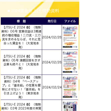
■​ 2024賃金引上げ 情勢資料
標 題
発行日
ファイル
【JTSU-E 2024 春】（情勢
資料）06号 営業収益は3期連
続の増収増益！二刀流・三刀
2024/02/28
流を求めるならば、それに見
合った賃金を！（大宮地本
発）
【JTSU-E 2024 春】（情勢
資料）05号 満額回答を示す
2024/02/28
企業も続々と！（大宮地本
発）
【JTSU-E 2024 春】（情勢
資料）04号 「ベースアッ
プ」と「基本給」の性質を曖
2024/02/24
昧にさせない！「基本給」を
引き上げよう！（東京地本
発）
【JTSU-E 2024 春】（情勢
資料）03号 2023年度の実質