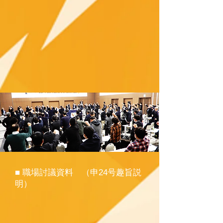
■​ 職場討議資料 （申24号趣旨説
明）