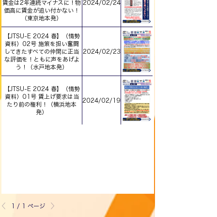
賃金は2年連続マイナスに！物
2024/02/24
価高に賃金が追い付かない！
（東京地本発）
【JTSU-E 2024 春】（情勢
資料）02号 施策を担い奮闘
してきたすべての仲間に正当
2024/02/23
な評価を！ともに声をあげよ
う！（水戸地本発）
【JTSU-E 2024 春】（情勢
資料）01号 賃上げ要求は当
2024/02/19
たり前の権利！（横浜地本
発）
1 / 1 ページ