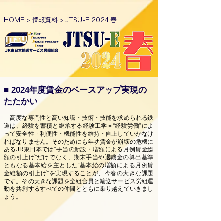
HOME
>
情報資料
> JTSU-E 2024 春
■ 2024年度賃金のベースアップ実現の
たたかい
高度な専門性と高い知識・技術・技能を求められる鉄
道は、経験を蓄積と継承する経験工学＝“経験労働”によ
って安全性・利便性・機能性を維持・向上していかなけ
ればなりません。そのためにも年功賃金が崩壊の危機に
あるJR東日本では“手当の新設・増額による月例賃金総
額の引上げ”だけでなく、期末手当や退職金の算出基準
ともなる基本給を主とした“基本給の増額による月例賃
金総額の引上げ”を実現することが、今春の大きな課題
です。その大きな課題を全組合員と輸送サービス労組運
動を共創するすべての仲間とともに乗り越えていきまし
ょう。