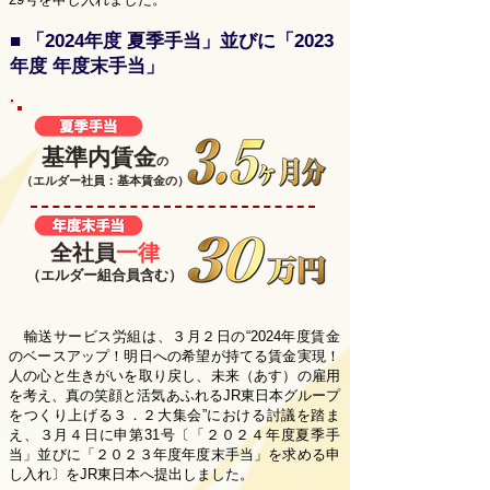
■ 「2024年度 夏季手当」並びに
「2023
年度 年度末手当」
基準内賃金
の
​（エルダー社員：基本賃金の）
全社員
一律
​（エルダー組合員含む）
輸送サービス労組は、３月２日の“2024年度賃金
のベースアップ！明日への希望が持てる賃金実現！
人の心と生きがいを取り戻し、未来（あす）の雇用
を考え、真の笑顔と活気あふれるJR東日本グループ
をつくり上げる３．２大集会”における討議を踏ま
え、３月４日に申第31号〔「２０２４年度夏季手
当」並びに「２０２３年度年度末手当」を求める申
し入れ〕をJR東日本へ提出しました。